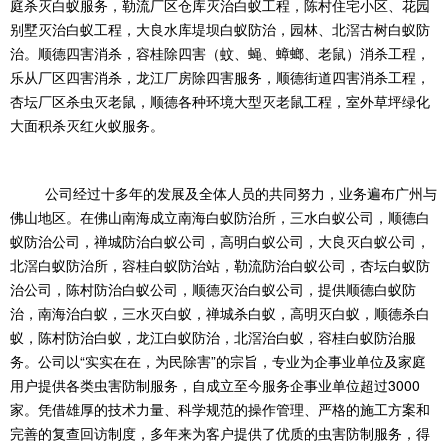
庭杀灭白蚁服务，勒流厂区仓库灭治白蚁工程，陈村住宅小区、花园
别墅灭治白蚁工程，大良水库堤坝白蚁防治，园林、北滘古树白蚁防
治。顺德四害消杀，容桂除四害（蚊、蝇、蟑螂、老鼠）消杀工程，
乐从厂区四害消杀，龙江厂房除四害服务，顺德街道四害消杀工程，
杏坛厂区杀虫灭老鼠，顺德各种环境大型灭老鼠工程，室外草坪绿化
大面积杀灭红火蚁服务。
公司经过十多年的发展及全体人员的共同努力，业务遍布广州与
佛山地区。在佛山南海成立南海白蚁防治所，三水白蚁公司，顺德白
蚁防治公司，禅城防治白蚁公司，高明白蚁公司，大良灭白蚁公司，
北滘白蚁防治所，容桂白蚁防治站，勒流防治白蚁公司，杏坛白蚁防
治公司，陈村防治白蚁公司，顺德灭治白蚁公司，提供顺德白蚁防
治，南海治白蚁，三水灭白蚁，禅城杀白蚁，高明灭白蚁，顺德杀白
蚁，陈村防治白蚁，龙江白蚁防治，北滘治白蚁，容桂白蚁防治服
务。公司以“实实在在，为民除害”的宗旨，专业为企事业单位及家庭
用户提供各类虫害防制服务，自成立至今服务企事业单位超过3000
家。凭借雄厚的技术力量、科学规范的操作管理、严格的施工方案和
完善的复查回访制度，多年来为客户提供了优质的虫害防制服务，得