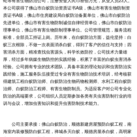
蛇等有害生物防治公司，注册资金人民币叁佰万元，从业人员23人。
本公司获得了佛山市白蚁防治资质证书A级，佛山市有害生物防制资
质证书A级，佛山市住房建设局白蚁防治备案单位，佛山市白蚁防治
先进单位，佛山市有害生物防制诚信自律经营单位，佛山市白蚁防治
理事单位，佛山市有害生物防制理事单位。公司管理规范，服务流程
标准，全部员工持证上岗。历年来，在白蚁防治方面，益伦坚持：白
蚁三次根除，不做一次表面消杀白蚁，得到了客户的信任与支持；四
害消杀方面，精准查找虫害源头，科学长效防控，公司技术力量雄
厚，经过多年病媒生物防控的实践经验，积累了丰富的白蚁虫害消杀
经验。公司拥有专业的技术团队，具备丰富的理论知识和虫害防治实
践经验，施工服务队伍接受过专业有害生物防治技术培训，经考核获
得建筑工程白蚁防治师、白蚁防治生物药物检测师、水利工程白蚁防
治师、白蚁防治工程师、有害生物防制员。为适应客户对公司专业化
防治的高端要求，公司组织人员定期参加各类有关虫害防制行业的培
训与会议，增加虫害知识和提升虫害防制技术能力。
公司主要承接：佛山白蚁防治，顺德新建房屋预防白蚁工程，南
海室内装修预防白蚁工程，禅城杀灭白蚁，顺德房屋杀白蚁，高明家