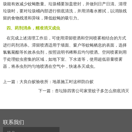
圾能有效减少蚊蝇数量。垃圾桶要加盖密封，并做到日产日清。清理
垃圾时，要对垃圾桶内部进行彻底清洗，并用
消毒水擦拭
，以消除残
留的食物残渣和异味，降低蚊蝇的吸引力。
四、药剂消杀，精准消灭成虫
在完成上述清理工作后，可使用滞留喷洒和空间喷雾相结合的方式
进行
药剂消杀
。滞留喷洒适用于墙面、窗户等蚊蝇栖息的表面，选择
氯氰菊酯等长效杀虫剂，按照说明书稀释后均匀喷洒。空间喷雾则用
于处理蚊虫密集的区域，如地下室、下水道等，使用超低容量喷雾
器，将杀虫剂均匀地喷洒在空气中，快速杀灭成虫。
上一篇：
大良白蚁验收所：地基施工时这样防白蚁
下一篇：
杏坛除四害公司家里蚊子多怎么彻底消灭
联系我们