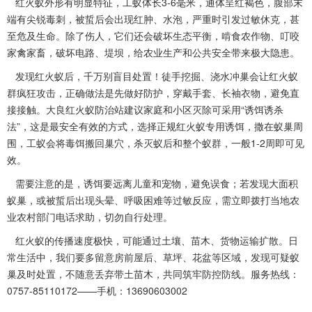
红火蚁外形有明显特征，工蚁体长3-6毫米，通体呈红褐色，腹部末
端有尖锐毒刺，被蜇后会出现红肿、水泡，严重时引发过敏休克，甚
至危及生命。除了伤人，它们还会破坏生态平衡，啃食农作物、叮咬
家禽家畜，破坏电路、堤坝，给农业生产和公共安全带来极大隐患。
发现红火蚁后，千万别盲目处置！徒手挖掘、浇水冲巢会让红火蚁
群疯狂攻击，正确做法是先做好防护，穿戴手套、长袖衣物，避免
直
接接触
。大良红火蚁防治站建议家庭和小区灭除可采用“诱饵诱杀
法”，这是最安全有效的方式，选择正规红火蚁专用诱饵，撒在蚁巢周
围，工蚁会将毒饵搬回巢穴，杀灭蚁后和整个蚁群，一般1-2周即可见
效。
需要注意的是，诱饵要远离儿童和宠物，避免误食；若发现大面积
蚁巢，或被蜇后出现头晕、呼吸困难等过敏反应，需立即拨打当地农
业农村部门电话求助，切勿自行处理。
红火蚁
的传播速度极快，可能通过土壤、苗木、货物运输扩散。日
常生活中，我们要多留意房前屋后、草坪、花盆等区域，发现可疑蚁
巢及时处置，不随意丢弃带土苗木，共同筑牢防控防线。服务热线：
0757-85110172——手机：13690603002