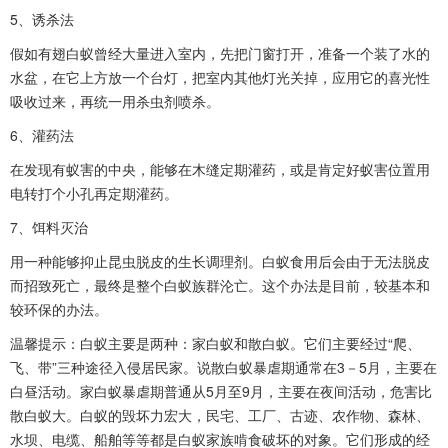
5、诱杀法
假如有翅白蚁曾经大量进入室内，先把门窗打开，准备一个装了水的
水盆，在它上方放一个台灯，把室内其他灯光关掉，应用它的喜光性
吸收过来，再统一用杀虫剂喷杀。
6、灌药法
在发现有蚁害的中央，能够在木缝定期灌药，或是肯定好蚁害位置用
电转打个小孔再定期灌药。
7、饵料灭治
用一种能够抑止昆虫脱皮的生长调理剂。白蚁食用后会由于无法脱皮
而招致死亡，最终是整个白蚁族群沦亡。这个办法是目前，较基本和
较环保的办法。
温馨提示：白蚁主要是两种：家白蚁和散白蚁。它们主要经过“爬、
飞、带”三种途径入侵居民家。说散白蚁暴虐期通常在3－5月，主要在
白昼活动。家白蚁暴虐期普通从5月至9月，主要在夜间活动，危害比
散白蚁大。白蚁的毁坏力宏大，民宅、工厂、古迹、农作物、森林、
水坝、电缆、船舶等等都是白蚁家族啃食破坏的对象。它们形成的经