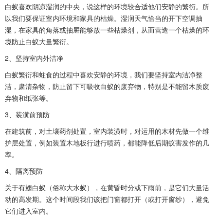
白蚁喜欢阴凉湿润的中央，说这样的环境较合适他们安静的繁衍。所
以我们要保证室内环境和家具的枯燥。湿润天气恰当的开下空调抽
湿，在家具的角落或抽屉能够放一些枯燥剂，从而营造一个枯燥的环
境防止白蚁大量繁衍。
2、坚持室内外洁净
白蚁繁衍和蛀食的过程中喜欢安静的环境，我们要坚持室内洁净整
洁，肃清杂物，防止留下可吸收白蚁的废弃物，特别是不能留木质废
弃物和纸张等。
3、装潢前预防
在建筑前，对土壤药剂处置，室内装潢时，对运用的木材先做一个维
护层处置，例如装置木地板行进行喷药，都能降低后期蚁害发作的几
率。
4、隔离预防
关于有翅白蚁（俗称大水蚁），在黄昏时分或下雨前，是它们大量活
动的高发期。这个时间段我们该把门窗都打开（或打开窗纱），避免
它们进入室内。