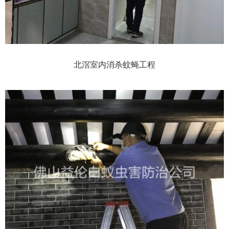
北滘室内消杀蚊蝇工程