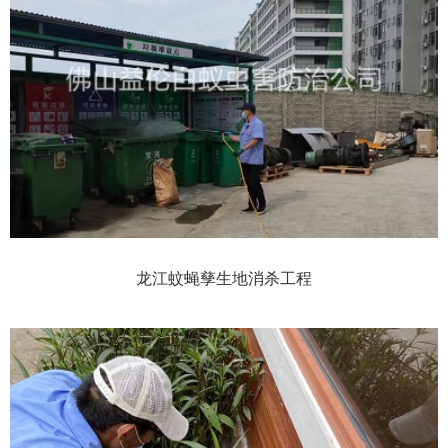
龙江蚊蝇孳生地消杀工程