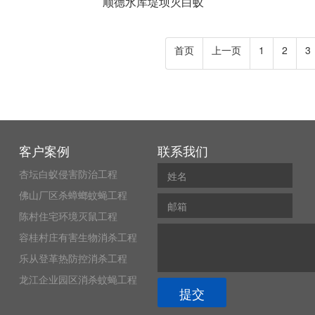
顺德水库堤坝灭白蚁
首页
上一页
1
2
3
客户案例
联系我们
杏坛白蚁侵害防治工程
佛山厂区杀蟑螂蚊蝇工程
陈村住宅环境灭鼠工程
容桂村庄有害生物消杀工程
乐从登革热防控消杀工程
龙江企业园区消杀蚊蝇工程