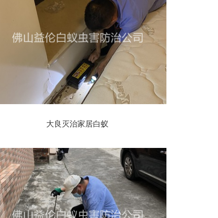
大良灭治家居白蚁