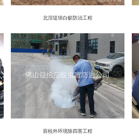
北滘堤坝白蚁防治工程
容桂外环境除四害工程