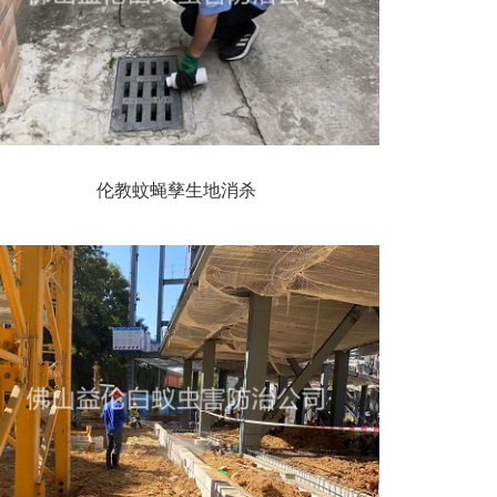
伦教蚊蝇孳生地消杀