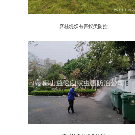
容桂堤坝有害蚁类防控