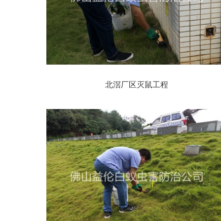
北滘厂区灭鼠工程