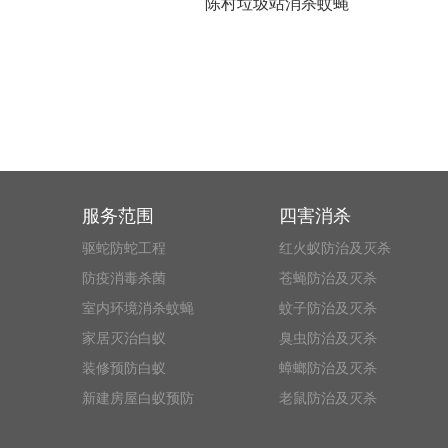
陈村垃圾站消杀蚊蝇
服务范围
四害消杀
驱蛇防蛇工程
红火蚁防治及灭杀
防疫消毒杀菌
苍蝇防治及灭杀
室内环境消杀蚊蝇
蚊子防治及灭杀
家居灭治白蚁
臭虫防治及灭杀
装修预防白蚁
蟑螂防治及灭杀
新建房屋白蚁预防
老鼠防治及灭杀