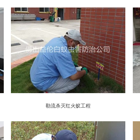
勒流杀灭红火蚁工程